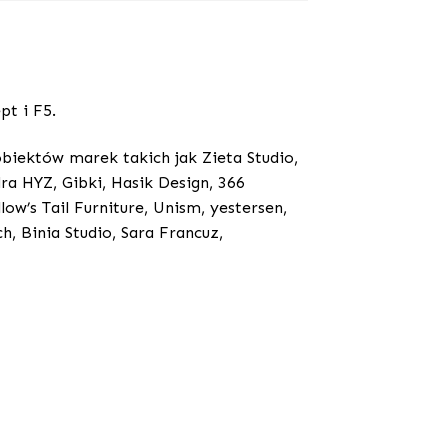
pt i F5.
biektów marek takich jak Zieta Studio,
dra HYZ, Gibki, Hasik Design, 366
ow’s Tail Furniture, Unism, yestersen,
h, Binia Studio, Sara Francuz,