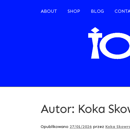
Przejdź
Przejdź
do
do
ABOUT
SHOP
BLOG
CONT
nawigacji
treści
Autor:
Koka Sko
Opublikowano
27/01/2026
przez
Koka Skowr