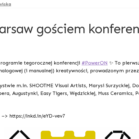
ońska
rsaw gościem konferenc
programie tegorocznej konferencji
#PowerON
✨ To pierwsz
nalogowej (i manualnej) kreatywności, prowadzonym przez
twie m.in. SHOOTME Visual Artists, Marysi Surzyckiej, Do
pera, Augustynki, Easy Tigers, Wędzickiej, Muss Ceramic
 –> https://lnkd.in/eYD-vev7