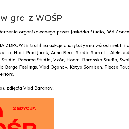
aw gra z WOŚP
darzenia organizowanego przez Jaskółka Studio, 366 Conce
 NA ZDROWIE trafił na aukcję charytatywną wśród mebli i o
zarto, Noti, Pani Jurek, Anna Bera, Studio Speculo, Aleksan
 Studio, Panama Studio, Vzór, Hogai, Barańska Studio, Swall
No Beige Feelings, Vlad Oganov, Katya Somisen, Please Touc
eriors.
a), zdjęcia Vlad Baranov.