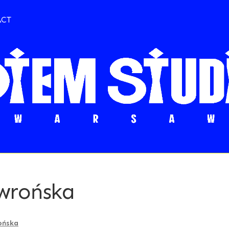
ACT
wrońska
ońska