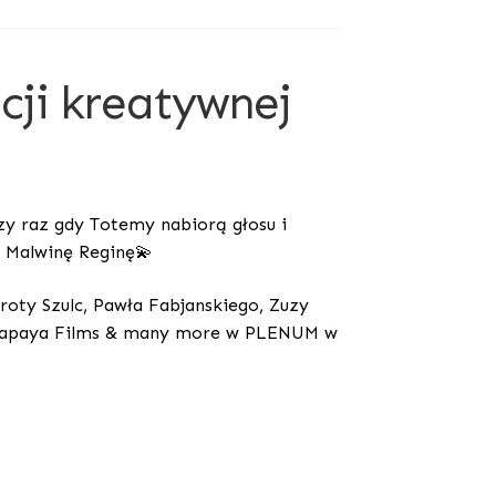
ji kreatywnej
y raz gdy Totemy nabiorą głosu i
 Malwinę Reginę💫
roty Szulc, Pawła Fabjanskiego, Zuzy
s, Papaya Films & many more w PLENUM w