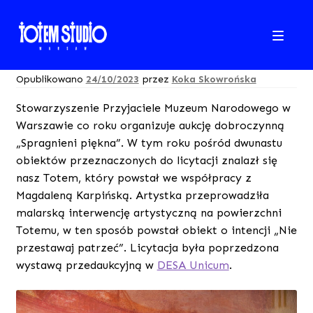
Przejdź
Przejdź
do
do
ABOUT
nawigacji
treści
Opublikowano
24/10/2023
przez
Koka Skowrońska
SHOP
Stowarzyszenie Przyjaciele Muzeum Narodowego w
Warszawie co roku organizuje aukcję dobroczynną
BLOG
„Spragnieni piękna”. W tym roku pośród dwunastu
obiektów przeznaczonych do licytacji znalazł się
CONTACT
nasz Totem, który powstał we współpracy z
Magdaleną Karpińską. Artystka przeprowadziła
malarską interwencję artystyczną na powierzchni
Totemu, w ten sposób powstał obiekt o intencji „Nie
przestawaj patrzeć”. Licytacja była poprzedzona
wystawą przedaukcyjną w
DESA Unicum
.