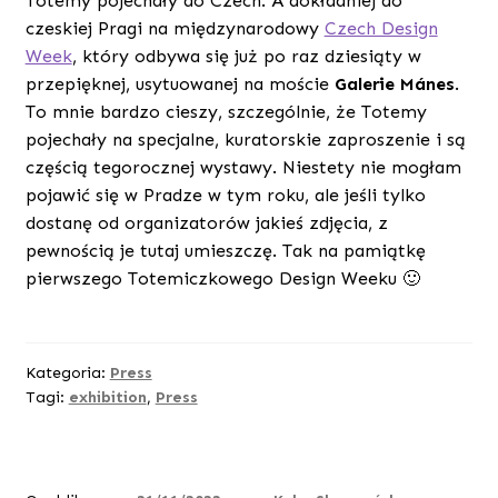
Totemy pojechały do Czech. A dokładniej do
czeskiej Pragi na międzynarodowy
Czech Design
Week
, który odbywa się już po raz dziesiąty w
przepięknej, usytuowanej na moście
Galerie Mánes
.
To mnie bardzo cieszy, szczególnie, że Totemy
pojechały na specjalne, kuratorskie zaproszenie i są
częścią tegorocznej wystawy. Niestety nie mogłam
pojawić się w Pradze w tym roku, ale jeśli tylko
dostanę od organizatorów jakieś zdjęcia, z
pewnością je tutaj umieszczę. Tak na pamiątkę
pierwszego Totemiczkowego Design Weeku 🙂
Kategoria:
Press
Tagi:
exhibition
,
Press