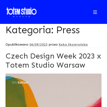
Przejdź
Przejdź
do
do
ABOUT
nawigacji
treści
Kategoria:
Press
SHOP
Opublikowano
06/09/2023
przez
Koka Skowrońska
BLOG
Czech Design Week 2023 x
CONTACT
Totem Studio Warsaw