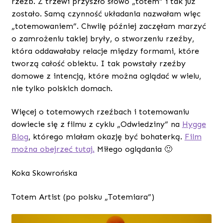
rzeźb. Z trzewi przyszło słowo „totem” i tak już
zostało. Samą czynność układania nazwałam więc
„totemowaniem”. Chwilę później zaczęłam marzyć
o zamrożeniu takiej bryły, o stworzeniu rzeźby,
która oddawałaby relacje między formami, które
tworzą całość obiektu. I tak powstały rzeźby
domowe z intencją, które można oglądać w wielu,
nie tylko polskich domach.
Więcej o totemowych rzeźbach i totemowaniu
dowiecie się z filmu z cyklu „Odwiedziny” na
Hygge
Blog
, którego miałam okazję być bohaterką.
Film
można obejrzeć tutaj.
Miłego oglądania 🙂
Koka Skowrońska
Totem Artist (po polsku „Totemiara”)