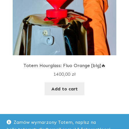
Totem Hourglass: Fluo Orange [big]🔥
1400,00
zł
Add to cart
Zamów wymarzony Totem, napisz na