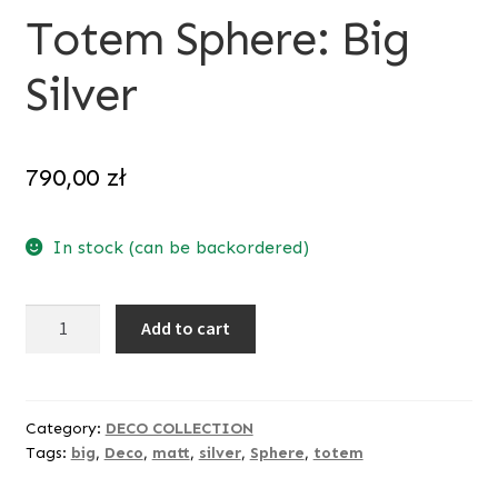
Totem Sphere: Big
Silver
790,00
zł
In stock (can be backordered)
Totem
Add to cart
Sphere:
Big
Silver
quantity
Category:
DECO COLLECTION
Tags:
big
,
Deco
,
matt
,
silver
,
Sphere
,
totem