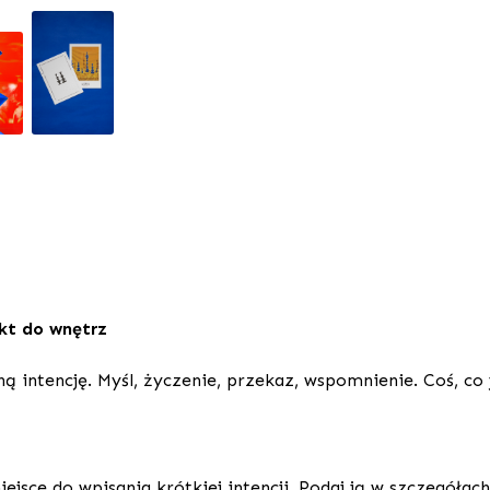
kt do wnętrz
intencję. Myśl, życzenie, przekaz, wspomnienie. Coś, co j
iejsce do wpisania krótkiej intencji. Podaj ją w szczegółac