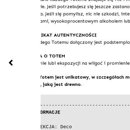
osobiście. Jeśli potrzebujesz się jeszcze zast
markera. Jeśli się pomylisz, nic nie szkodzi,
perfumami, wysokoprocentowym alkoholem lu
CERTYFIKAT AUTENTYCZNOŚCI
Do każdego Totemu dołączony jest podstemplow
TROSKA O TOTEM
Totem nie lubi ekspozycji na wilgoć i promieni
Każdy Totem jest unikatowy, w szczegółach mo
materii, jaką jest drewno.
INFORMACJE

KOLEKCJA: Deco
