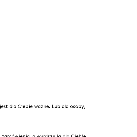
est dla Ciebie ważne. Lub dla osoby,
h zamówienia, a wypiszę ją dla Ciebie