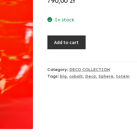
790,00
zł
In stock
Big
Add to cart
Cobalt
Totem
💎
[Sphere]
Category:
DECO COLLECTION
Tags:
big
,
cobalt
,
Deco
,
Sphere
,
totem
quantity