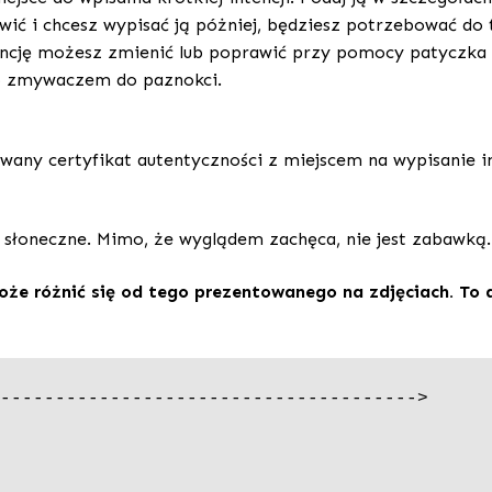
anowić i chcesz wypisać ją póżniej, będziesz potrzebować 
 intencję możesz zmienić lub poprawić przy pomocy patycz
b zmywaczem do paznokci.
any certyfikat autentyczności z miejscem na wypisanie in
e słoneczne. Mimo, że wyglądem zachęca, nie jest zabawką.
że różnić się od tego prezentowanego na zdjęciach. To d