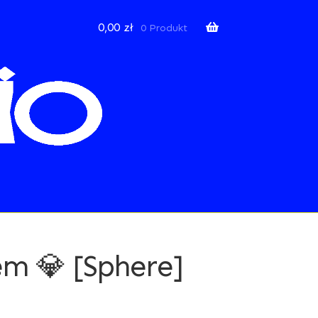
0,00
zł
0 Produkt
em 💎 [Sphere]