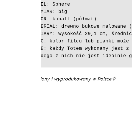
MODEL: Sphere

ROZMIAR: big

KOLOR: kobalt (półmat)

MATERIAŁ: drewno bukowe malowane (
WYMIARY: wysokość 29,1 cm, średnic
FILC: kolor filcu lub pianki może 
INNE: każdy Totem wykonany jest z 
każdego z nich nie jest idealnie 
Wymyślony i wyprodukowany w Polsce🌞