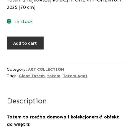
2025 [70 cm]
In stock
Totem
Add to cart
AGAT
BIG
THINGS
[edycja
Category:
ART COLLECTION
Tags:
Giant Totem
,
totem
,
Totem Agat
5+2AP]
quantity
Description
Totem to rzeźba domowa i kolekcjonerski obiekt
do wnętrz